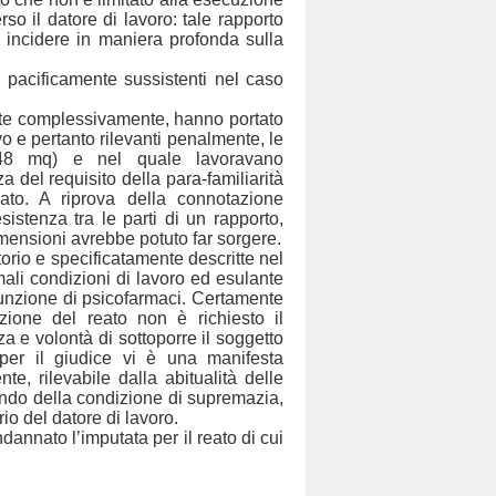
o il datore di lavoro: tale rapporto
i incidere in maniera profonda sulla
ano pacificamente sussistenti nel caso
utate complessivamente, hanno portato
ivo e pertanto rilevanti penalmente, le
a 48 mq) e nel quale lavoravano
del requisito della para-familiarità
eato. A riprova della connotazione
sistenza tra le parti di un rapporto,
dimensioni avrebbe potuto far sorgere.
torio e specificatamente descritte nel
ali condizioni di lavoro ed esulante
ssunzione di psicofarmaci. Certamente
zione del reato non è richiesto il
a e volontà di sottoporre il soggetto
 per il giudice vi è una manifesta
e, rilevabile dalla abitualità delle
ando della condizione di supremazia,
io del datore di lavoro.
dannato l’imputata per il reato di cui