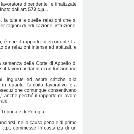
l lavoratore dipendente e finalizzate
inato dall'art.
572 c.p
. .
, la tutela a quelle relazioni che si
 per ragioni di educazione, istruzione,
 è che il rapporto intercorrente tra
to da relazioni intense ed abituali, e
a sentenza della Corte di Appello di
 sul lavoro ai danni di un funzionario
i ingiuste ed aspre critiche alla
 in quanto l'ambito lavorativo era
di esecuzione comunque consentivano
," anche perché il rapporto di lavoro
rale.
 Tribunale di Perugia.
unciarsi, nella causa penale di primo
572 c.p., commesse in costanza di un