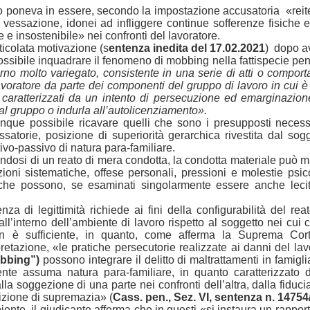
ro poneva in essere, secondo la impostazione accusatoria «reite
e vessazione, idonei ad infliggere continue sofferenze fisiche 
e e insostenibile» nei confronti del lavoratore.
ticolata motivazione (s
entenza inedita del 17.02.2021
) dopo av
ssibile inquadrare il fenomeno di mobbing nella fattispecie penale
no molto variegato, consistente in una serie di atti o comporta
lavoratore da parte dei componenti del gruppo di lavoro in cui 
aratterizzati da un intento di persecuzione ed emarginazione f
dal gruppo o indurla all’autolicenziamento».
unque possibile ricavare quelli che sono i presupposti necessa
satorie, posizione di superiorità gerarchica rivestita dal sogg
ivo-passivo di natura para-familiare.
ttandosi di un reato di mera condotta, la condotta materiale può ma
ni sistematiche, offese personali, pressioni e molestie psicolo
) che possono, se esaminati singolarmente essere anche leci
 di legittimità richiede ai fini della configurabilità del reat
all’interno dell’ambiente di lavoro rispetto al soggetto nei cui
n è sufficiente, in quanto, come afferma la Suprema Cort
tazione, «le pratiche persecutorie realizzate ai danni del lavo
bbing”)
possono integrare il delitto di maltrattamenti in famigl
dente assuma natura para-familiare, in quanto caratterizzato d
dalla soggezione di una parte nei confronti dell’altra, dalla fiduc
sizione di supremazia» (
Cass. pen., Sez. VI, sentenza n. 14754
iente, il giudicante afferma che in questi «si instaura un rappo