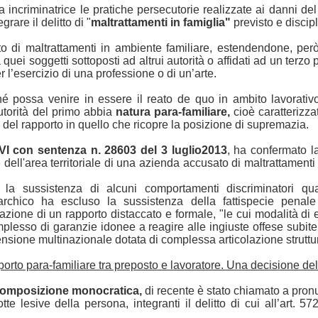
 incriminatrice le pratiche persecutorie realizzate ai danni de
are il delitto di "
maltrattamenti in famiglia"
previsto e discipl
eato di maltrattamenti in ambiente familiare, estendendone, però
a quei soggetti sottoposti ad altrui autorità o affidati ad un terzo
r l’esercizio di una professione o di un’arte.
 possa venire in essere il reato de quo in ambito lavorativo,
utorità del primo abbia
natura para-familiare,
cioè caratterizza
e del rapporto in quello che ricopre la posizione di supremazia.
I con sentenza n. 28603 del 3 luglio2013
, ha confermato l
 dell'area territoriale di una azienda accusato di maltrattamenti
a sussistenza di alcuni comportamenti discriminatori qual
rarchico ha escluso la sussistenza della fattispecie penale
razione di un rapporto distaccato e formale, "le cui modalità 
plesso di garanzie idonee a reagire alle ingiuste offese subite
nsione multinazionale dotata di complessa articolazione struttu
orto para-familiare tra preposto e lavoratore. Una decisione del
 composizione monocratica,
di recente è stato chiamato a pron
te lesive della persona, integranti il delitto di cui all’art. 