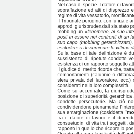
Nel caso di specie il datore di lavo
sopraffazione ed atti di disprezzo 
regime di vita vessatorio, mortificant
Il Tribunale perugino, con lunga e ar
approdi giurisprudenziali sia stato po
mobbing un «
fenomeno, al suo inter
posti in essere nei confronti di un 
suo capo (mobbing gerarchizzato), c
escludere o discriminare la vittima 
Sulla base di tale definizione è d
sussistenza di ripetute condotte ves
esistenza di un rapporto soggetto att
Il giudice di merito ricorda che, tra
comportamenti (calunnie o diffamazio
sfera privata del lavoratore, ecc.
considerati nella loro complessità.
Come su accennato, la giurisprudenza
posizione di superiorità gerarchica 
condotte persecutorie. Ma ciò no
condividendone pienamente l’interpre
sua emarginazione (cosiddetta
"mo
tra il datore di lavoro e il dipen
consuetudini di vita tra i soggetti, 
rapporto in quello che ricopre la po
Quanto alla para-familiarità dell’amb