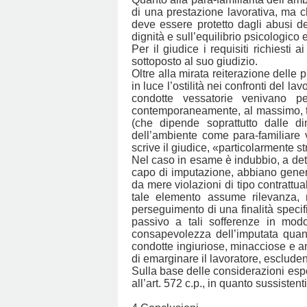
di una prestazione lavorativa, ma ch
deve essere protetto dagli abusi de
dignità e sull’equilibrio psicologico
Per il giudice i requisiti richiesti 
sottoposto al suo giudizio.
Oltre alla mirata reiterazione delle
in luce l’ostilità nei confronti del l
condotte vessatorie venivano p
contemporaneamente, al massimo, tre 
(che dipende soprattutto dalle di
dell’ambiente come para-familiare vi
scrive il giudice, «particolarmente s
Nel caso in esame è indubbio, a detta
capo di imputazione, abbiano genera
da mere violazioni di tipo contrattu
tale elemento assume rilevanza, m
perseguimento di una finalità specif
passivo a tali sofferenze in modo
consapevolezza dell’imputata quanto
condotte ingiuriose, minacciose e a
di emarginare il lavoratore, esclude
Sulla base delle considerazioni espos
all’art. 572 c.p., in quanto sussistent