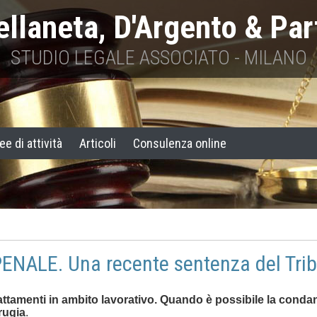
ellaneta, D'Argento & Par
STUDIO LEGALE ASSOCIATO - MILANO
ee di attività
Articoli
Consulenza online
ALE. Una recente sentenza del Tribu
trattamenti in ambito lavorativo. Quando è possibile la cond
rugia
.