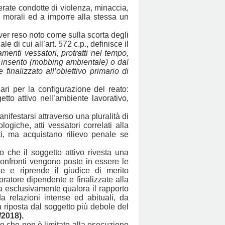
rate condotte di violenza, minaccia,
e morali ed a imporre alla stessa un
er reso noto come sulla scorta degli
 di cui all’art. 572 c.p., definisce il
menti vessatori, protratti nel tempo,
è inserito (mobbing ambientale) o dal
inalizzato all’obiettivo primario di
ri per la configurazione del reato:
etto attivo nell’ambiente lavorativo,
nifestarsi attraverso una pluralità di
giche, atti vessatori correlati alla
ti, ma acquistano rilievo penale se
o che il soggetto attivo rivesta una
 confronti vengono poste in essere le
e e riprende il giudice di merito
ratore dipendente e finalizzate alla
ia esclusivamente qualora il rapporto
a relazioni intense ed abituali, da
ia riposta dal soggetto più debole del
/2018).
rto che non è limitato alla esecuzione