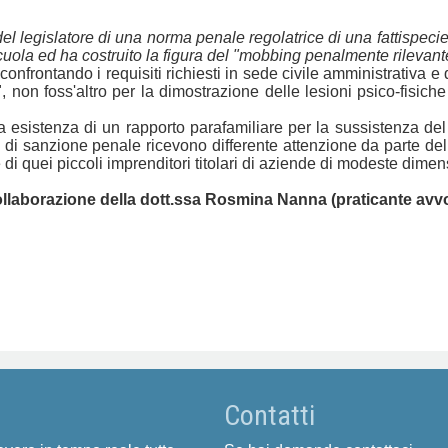
el legislatore di una norma penale regolatrice di una fattispecie
uola ed ha costruito la figura del "mobbing penalmente rilevant
nfrontando i requisiti richiesti in sede civile amministrativa e q
i", non foss'altro per la dimostrazione delle lesioni psico-fis
a esistenza di un rapporto parafamiliare per la sussistenza de
i di sanzione penale ricevono differente attenzione da parte del
 di quei piccoli imprenditori titolari di aziende di modeste dimen
collaborazione della dott.ssa Rosmina Nanna (praticante avv
Contatti