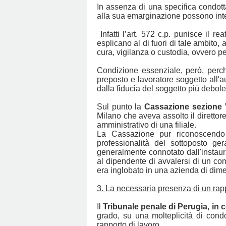
In assenza di una specifica condotta
alla sua emarginazione possono integr
Infatti l’art. 572 c.p. punisce il r
esplicano al di fuori di tale ambito, 
cura, vigilanza o custodia, ovvero pe
Condizione essenziale, però, perché
preposto e lavoratore soggetto all'a
dalla fiducia del soggetto più debol
Sul punto la
Cassazione sezione V
Milano che aveva assolto il direttore
amministrativo di una filiale.
La Cassazione pur riconoscendo l
professionalità del sottoposto ge
generalmente connotato dall'instau
al dipendente di avvalersi di un com
era inglobato in una azienda di dime
3. La necessaria presenza di un rapp
Il
Tribunale penale di Perugia, in
grado, su una molteplicità di condot
rapporto di lavoro.