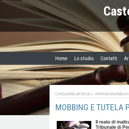
Cast
Home
Lo studio
Contatti
Ar
CATEGORIE ARTICOLI
>
APPROFONDIMENTI
MOBBING E TUTELA PEN
Il reato di mal
Tribunale di Pe