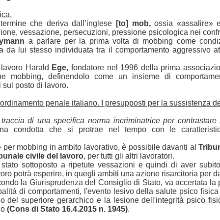
ica.
ermine che deriva dall’inglese
[to] mob,
ossia «assalire» e 
ione, vessazione, persecuzioni, pressione psicologica nei confro
ymann
a parlare per la prima volta di mobbing come condiz
a da lui stesso individuata tra il comportamento aggressivo att
el lavoro Harald
Ege,
fondatore nel 1996 della prima associazio
ine mobbing, definendolo come un insieme di comportamenti
 sul posto di lavoro.
'ordinamento penale italiano. I presupposti per la sussistenza de
traccia di una specifica norma incriminatrice per contrastare
a condotta che si protrae nel tempo con le caratteristic
e per mobbing in ambito lavorativo, è possibile davanti al
Tribu
bunale civile del lavoro
, per tutti gli altri lavoratori.
e stato sottoposto a ripetute vessazioni e quindi di aver subi
oro potrà esperire, in quegli ambiti una azione risarcitoria per d
ndo la Giurisprudenza del Consiglio di Stato, va accertata la p
lobalità di comportamenti, l'evento lesivo della salute psico fisic
o del superiore gerarchico e la lesione dell'integrità psico fis
rio
(Cons di Stato 16.4.2015 n. 1945)
.