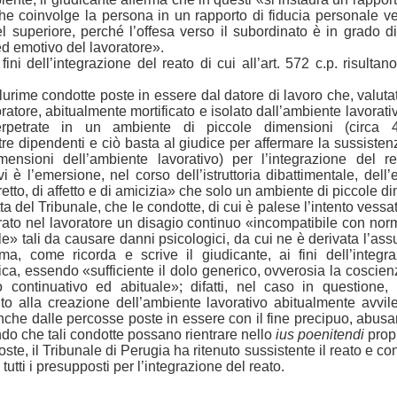
e coinvolge la persona in un rapporto di fiducia personale vers
l superiore, perché l’offesa verso il subordinato è in grado d
 ed emotivo del lavoratore».
ai fini dell’integrazione del reato di cui all’art. 572 c.p. risult
 plurime condotte poste in essere dal datore di lavoro che, val
avoratore, abitualmente mortificato e isolato dall’ambiente lavorat
erpetrate in un ambiente di piccole dimensioni (circ
dipendenti e ciò basta al giudice per affermare la sussistenza 
mensioni dell’ambiente lavorativo) per l’integrazione del r
 è l’emersione, nel corso dell’istruttoria dibattimentale, dell’e
tretto, di affetto e di amicizia» che solo un ambiente di piccole 
 del Tribunale, che le condotte, di cui è palese l’intento vessa
to nel lavoratore un disagio continuo «incompatibile con norm
ale» tali da causare danni psicologici, da cui ne è derivata l’a
a, come ricorda e scrive il giudicante, ai fini dell’integra
ica, essendo «sufficiente il dolo generico, ovverosia la coscienz
 continuativo ed abituale»; difatti, nel caso in questione,
 alla creazione dell’ambiente lavorativo abitualmente avvilent
nche dalle percosse poste in essere con il fine precipuo, abus
ndo che tali condotte possano rientrare nello
ius poenitendi
propr
te, il Tribunale di Perugia ha ritenuto sussistente il reato e con
i tutti i presupposti per l’integrazione del reato.