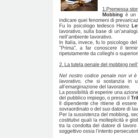
1.Premessa stor
Mobbing
è un t
indicare quei fenomeni di prevaricaz
Fu lo psicologo tedesco Heinz
Le
lavorativo, sulla base di un’analogi
nell’ambiente lavorativo.
In Italia, invece, fu lo psicologo d
"Prima”, a far conoscere il term
ripetutamente da colleghi o superiori
2. La tutela penale del mobbing nell
Nel nostro codice penale non vi è 
lavorativo,
che si sostanzia in un
all'emarginazione del lavoratore.
La possibilità di esperire una azion
del pubblico impiego, o presso il
Tri
Il dipendente che ritiene di esser
sovraordinato o del suo datore di lav
Per la sussistenza del mobbing, seco
costitutivi quali la molteplicità e g
tra la condotta del datore di lavoro 
soggettivo ossia l'intento persecuto